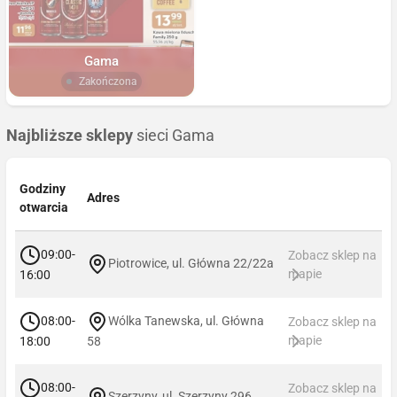
Gama
Zakończona
Najbliższe sklepy
sieci Gama
Godziny
Adres
otwarcia
09:00-
Zobacz sklep na
Piotrowice, ul. Główna 22/22a
mapie
16:00
08:00-
Wólka Tanewska, ul. Główna
Zobacz sklep na
mapie
18:00
58
08:00-
Zobacz sklep na
Szerzyny, ul. Szerzyny 296