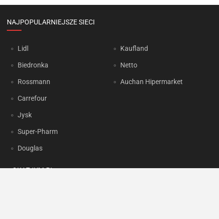
NAJPOPULARNIEJSZE SIECI
Lidl
Kaufland
Biedronka
Netto
Rossmann
Auchan Hipermarket
Carrefour
Jysk
Super-Pharm
Douglas
OKAZJUM.PL
Kontakt
Reklama
Prywatność