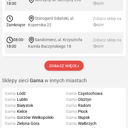
mapie
18:00
Starogard Gdański, ul.
Zobacz sklep na
mapie
Zamknięte
Kopernika 22
08:00-
Sandomierz, ul. Krzysztofa
Zobacz sklep na
mapie
18:00
Kamila Baczyńskiego 18
ZOBACZ WIĘCEJ
Sklepy sieci
Gama
w innych miastach
Gama
Łódź
Gama
Częstochowa
Gama
Lublin
Gama
Olsztyn
Gama
Białystok
Gama
Radom
Gama
Kielce
Gama
Płock
Gama
Gorzów Wielkopolski
Gama
Słupsk
Gama
Zielona Góra
Gama
Wałbrzych