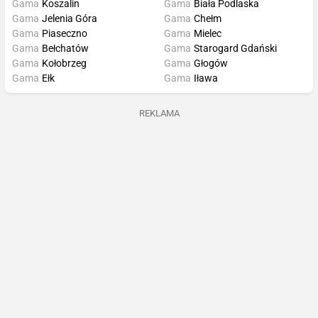
Gama
Koszalin
Gama
Biała Podlaska
Gama
Jelenia Góra
Gama
Chełm
Gama
Piaseczno
Gama
Mielec
Gama
Bełchatów
Gama
Starogard Gdański
Gama
Kołobrzeg
Gama
Głogów
Gama
Ełk
Gama
Iława
REKLAMA