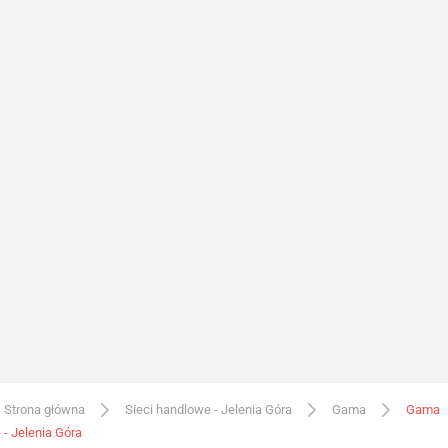
Strona główna
Sieci handlowe - Jelenia Góra
Gama
Gama
- Jelenia Góra