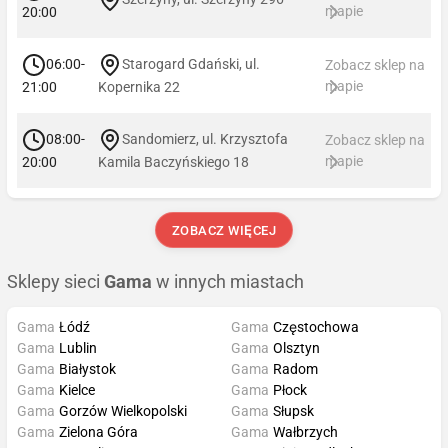
mapie
20:00
06:00-
Starogard Gdański, ul.
Zobacz sklep na
mapie
21:00
Kopernika 22
08:00-
Sandomierz, ul. Krzysztofa
Zobacz sklep na
mapie
20:00
Kamila Baczyńskiego 18
ZOBACZ WIĘCEJ
Sklepy sieci
Gama
w innych miastach
Gama
Łódź
Gama
Częstochowa
Gama
Lublin
Gama
Olsztyn
Gama
Białystok
Gama
Radom
Gama
Kielce
Gama
Płock
Gama
Gorzów Wielkopolski
Gama
Słupsk
Gama
Zielona Góra
Gama
Wałbrzych