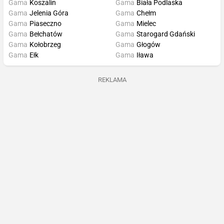
Gama
Koszalin
Gama
Biała Podlaska
Gama
Jelenia Góra
Gama
Chełm
Gama
Piaseczno
Gama
Mielec
Gama
Bełchatów
Gama
Starogard Gdański
Gama
Kołobrzeg
Gama
Głogów
Gama
Ełk
Gama
Iława
REKLAMA