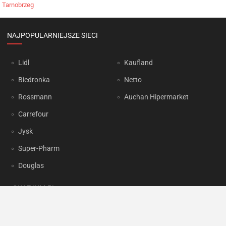
Tarnobrzeg
NAJPOPULARNIEJSZE SIECI
Lidl
Kaufland
Biedronka
Netto
Rossmann
Auchan Hipermarket
Carrefour
Jysk
Super-Pharm
Douglas
OKAZJUM.PL
Kontakt
Reklama
Prywatność