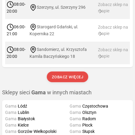
08:00-
Zobacz sklep na
Szerzyny, ul. Szerzyny 296
mapie
20:00
06:00-
Starogard Gdański, ul.
Zobacz sklep na
mapie
21:00
Kopernika 22
08:00-
Sandomierz, ul. Krzysztofa
Zobacz sklep na
mapie
20:00
Kamila Baczyńskiego 18
ZOBACZ WIĘCEJ
Sklepy sieci
Gama
w innych miastach
Gama
Łódź
Gama
Częstochowa
Gama
Lublin
Gama
Olsztyn
Gama
Białystok
Gama
Radom
Gama
Kielce
Gama
Płock
Gama
Gorzów Wielkopolski
Gama
Słupsk