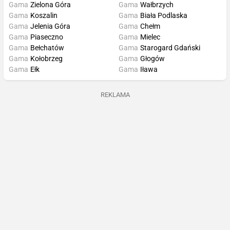
Gama
Zielona Góra
Gama
Wałbrzych
Gama
Koszalin
Gama
Biała Podlaska
Gama
Jelenia Góra
Gama
Chełm
Gama
Piaseczno
Gama
Mielec
Gama
Bełchatów
Gama
Starogard Gdański
Gama
Kołobrzeg
Gama
Głogów
Gama
Ełk
Gama
Iława
REKLAMA