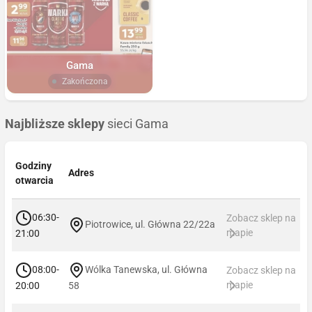
Gama
Zakończona
Najbliższe sklepy
sieci Gama
Godziny
Adres
otwarcia
06:30-
Zobacz sklep na
Piotrowice, ul. Główna 22/22a
mapie
21:00
08:00-
Wólka Tanewska, ul. Główna
Zobacz sklep na
mapie
20:00
58