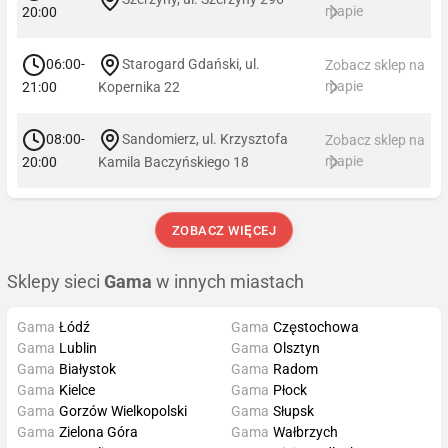
mapie
20:00
06:00-
Starogard Gdański, ul.
Zobacz sklep na
mapie
21:00
Kopernika 22
08:00-
Sandomierz, ul. Krzysztofa
Zobacz sklep na
mapie
20:00
Kamila Baczyńskiego 18
ZOBACZ WIĘCEJ
Sklepy sieci
Gama
w innych miastach
Gama
Łódź
Gama
Częstochowa
Gama
Lublin
Gama
Olsztyn
Gama
Białystok
Gama
Radom
Gama
Kielce
Gama
Płock
Gama
Gorzów Wielkopolski
Gama
Słupsk
Gama
Zielona Góra
Gama
Wałbrzych