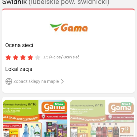
Świdnik
(lubelskie pow. świdnicki)
Ocena sieci
3.5 (4 głosy)
Oceń sieć
Lokalizacja
Zobacz sklepy na mapie
NOWA
NOWA