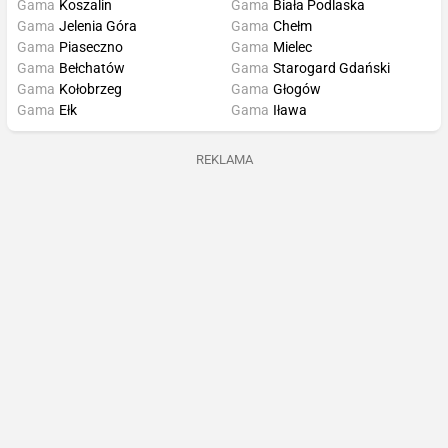
Gama
Koszalin
Gama
Biała Podlaska
Gama
Jelenia Góra
Gama
Chełm
Gama
Piaseczno
Gama
Mielec
Gama
Bełchatów
Gama
Starogard Gdański
Gama
Kołobrzeg
Gama
Głogów
Gama
Ełk
Gama
Iława
REKLAMA