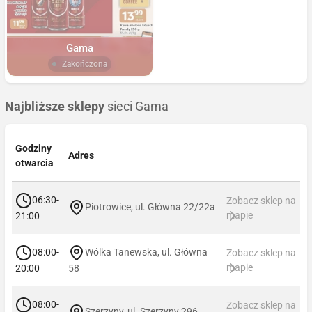
Gama
Zakończona
Najbliższe sklepy
sieci Gama
Godziny
Adres
otwarcia
06:30-
Zobacz sklep na
Piotrowice, ul. Główna 22/22a
mapie
21:00
08:00-
Wólka Tanewska, ul. Główna
Zobacz sklep na
mapie
20:00
58
08:00-
Zobacz sklep na
Szerzyny, ul. Szerzyny 296