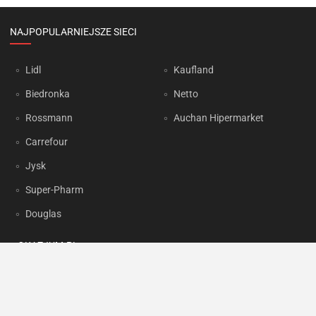
NAJPOPULARNIEJSZE SIECI
Lidl
Kaufland
Biedronka
Netto
Rossmann
Auchan Hipermarket
Carrefour
Jysk
Super-Pharm
Douglas
OKAZJUM.PL
Kontakt
Reklama
Prywatność