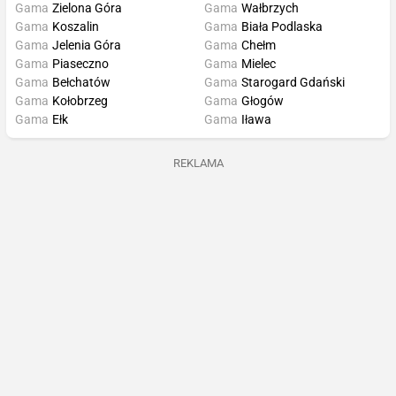
Gama
Zielona Góra
Gama
Wałbrzych
Gama
Koszalin
Gama
Biała Podlaska
Gama
Jelenia Góra
Gama
Chełm
Gama
Piaseczno
Gama
Mielec
Gama
Bełchatów
Gama
Starogard Gdański
Gama
Kołobrzeg
Gama
Głogów
Gama
Ełk
Gama
Iława
REKLAMA