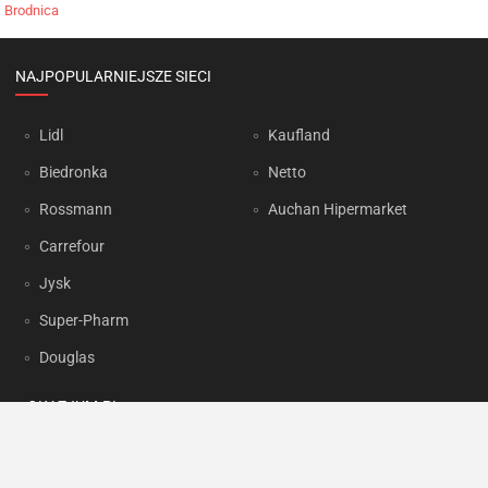
Brodnica
NAJPOPULARNIEJSZE SIECI
Lidl
Kaufland
Biedronka
Netto
Rossmann
Auchan Hipermarket
Carrefour
Jysk
Super-Pharm
Douglas
OKAZJUM.PL
Kontakt
Reklama
Prywatność