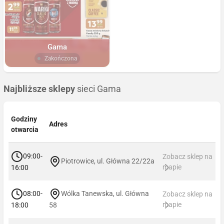
Gama
Zakończona
Najbliższe sklepy
sieci Gama
Godziny
Adres
otwarcia
09:00-
Zobacz sklep na
Piotrowice, ul. Główna 22/22a
mapie
16:00
08:00-
Wólka Tanewska, ul. Główna
Zobacz sklep na
mapie
18:00
58